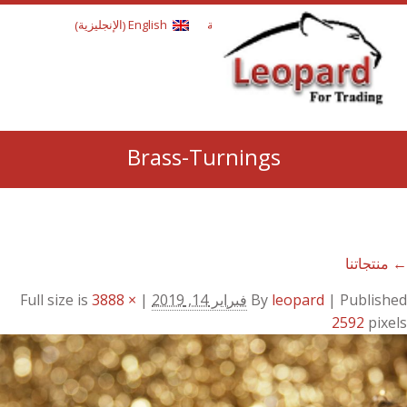
الإنجليزية
العربية
English
)
(
Brass-Turnings
←
منتجاتنا
Published
|
leopard
By
فبراير 14, 2019
| Full size is
3888 ×
2592
pixels