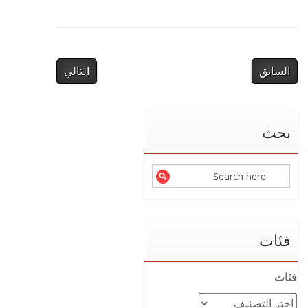
السابق
التالي
بحث
فئات
فئات