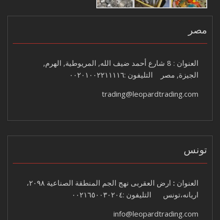
مصر
العنوان : 8 شارع أحمد ضيف الله, المريوطية, الهرم,
الجيزة, مصر التليفون :٠٠٢٠١٠٠٢٢١١١١٦
trading@leopardtrading.com
تونس
العنوان
:
ارض العقربى نهج الجم المنطقة الصناعية ٢٠٩٨،
اريانه،تونس التليفون :٠٠٢١٦٥٠٠٣٠٢٠٤
info@leopardtrading.com