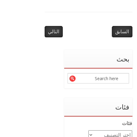
السابق
التالي
بحث
فئات
فئات