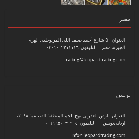
مصر
العنوان : 8 شارع أحمد ضيف الله, المريوطية, الهرم,
الجيزة, مصر التليفون :٠٠٢٠١٠٠٢٢١١١١٦
trading@leopardtrading.com
تونس
العنوان
:
ارض العقربى نهج الجم المنطقة الصناعية ٢٠٩٨،
اريانه،تونس التليفون :٠٠٢١٦٥٠٠٣٠٢٠٤
info@leopardtrading.com